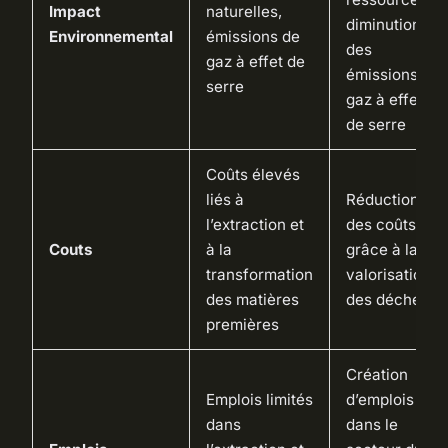
Impact
naturelles,
diminution
Environnemental
émissions de
des
gaz à effet de
émissions de
serre
gaz à effet
de serre
Coûts élevés
liés à
Réduction
l’extraction et
des coûts
Couts
à la
grâce à la
transformation
valorisation
des matières
des déchets
premières
Création
Emplois limités
d’emplois
dans
dans le