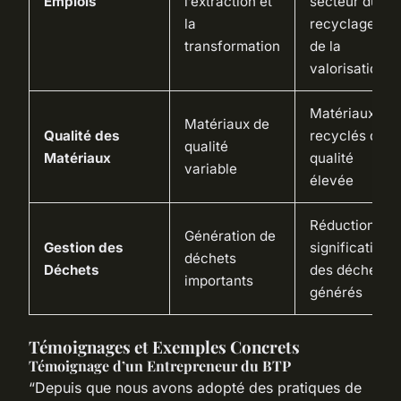
Emplois
l’extraction et
secteur du
la
recyclage et
transformation
de la
valorisation
Matériaux
Matériaux de
Qualité des
recyclés de
qualité
Matériaux
qualité
variable
élevée
Réduction
Génération de
Gestion des
significative
déchets
Déchets
des déchets
importants
générés
Témoignages et Exemples Concrets
Témoignage d’un Entrepreneur du BTP
“Depuis que nous avons adopté des pratiques de